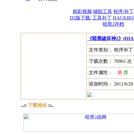
精彩视频
辅助工具
程序/补丁
D2版下载:
工具补丁
HACKBO
暗黑2存档
《暗黑破坏神2》(DIABL
·文件类别： 程序补丁
·下载次数： 76961 次
·文件属性：
热
荐
·添加时间： 2011/6/20
..::
下载地址
::..