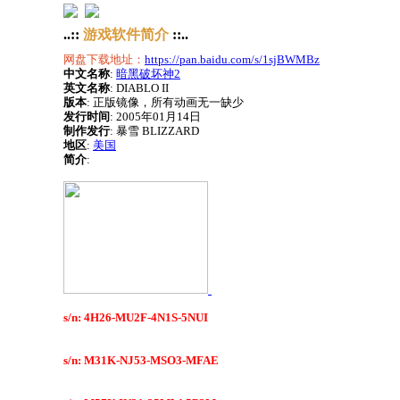
..::
游戏软件简介
::..
网盘下载地址：
https://pan.baidu.com/s/1sjBWMBz
中文名称
:
暗黑破坏神2
英文名称
:
DIABLO II
版本
:
正版镜像，所有动画无一缺少
发行时间
:
2005年01月14日
制作发行
:
暴雪 BLIZZARD
地区
:
美国
简介
:
s/n: 4H26-MU2F-4N1S-5NUI
s/n: M31K-NJ53-MSO3-MFAE