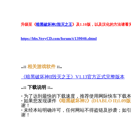
升级至《
暗黑破坏神2
毁灭之王
》及1.10版，以及汉化的方法请
https://bbs.VeryCD.com/forum/t/139046.shtml
..::
相关游戏软件
::..
《暗黑破坏神II毁灭之王》V1.13官方正式完整版本
..:: 下载说明 ::..
·
为了达到最快的下载速度，推荐使用网际快车下载
·
如果您发现课件
《暗黑破坏神2》(DIABLO II)1.09版
谢！
·
未经本站明确许可，任何网站不得盗链及抄袭；如
谢！